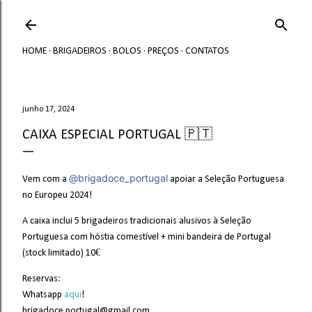
Avançar para o conteúdo principal
HOME
BRIGADEIROS
BOLOS
PREÇOS
CONTATOS
junho 17, 2024
CAIXA ESPECIAL PORTUGAL 🇵🇹
@brigadoce_portugal
Vem com a
apoiar a Seleção Portuguesa
no Europeu 2024!
A caixa inclui 5 brigadeiros tradicionais alusivos à Seleção
Portuguesa com hóstia comestível + mini bandeira de Portugal
(stock limitado) 10€
Reservas:
Whatsapp
aqui
!
brigadoce.portugal@gmail.com