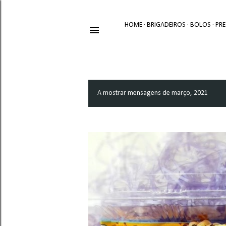
HOME
BRIGADEIROS
BOLOS
PR
A mostrar mensagens de março, 2021
M
e
n
s
a
g
e