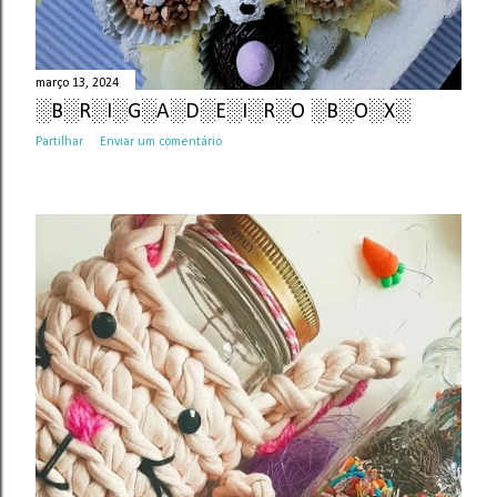
março 13, 2024
░B░R░I░G░A░D░E░I░R░O ░B░O░X░
Partilhar
Enviar um comentário