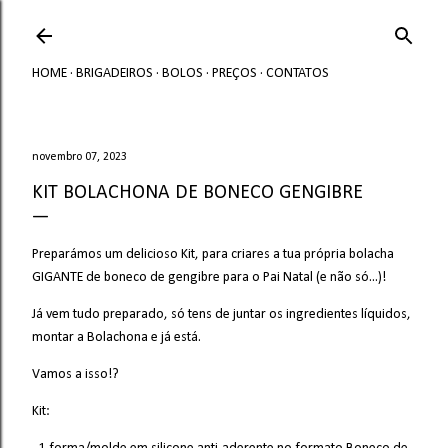
Avançar para o conteúdo principal
HOME
BRIGADEIROS
BOLOS
PREÇOS
CONTATOS
novembro 07, 2023
KIT BOLACHONA DE BONECO GENGIBRE
Preparámos um delicioso Kit, para criares a tua própria bolacha
GIGANTE de boneco de gengibre para o Pai Natal (e não só...)!
Já vem tudo preparado, só tens de juntar os ingredientes líquidos,
montar a Bolachona e já está.
Vamos a isso!?
Kit: