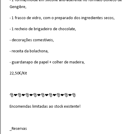
- 1 forma/molde em silicone anti-aderente no formato Boneco de
Gengibre,
- 1 frasco de vidro, com o preparado dos ingredientes secos,
- 1 recheio de brigadeiro de chocolate,
- decorações comestíveis,
- receita da bolachona,
- guardanapo de papel + colher de madeira,
22,50€/Kit
🎅❤🎅❤🎅❤🎅❤🎅❤🎅❤🎅❤🎅❤🎅
Encomendas limitadas ao stock existente!
_Reservas