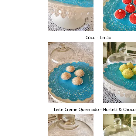
Côco - Limão
Leite Creme Queimado - Hortelã & Choco