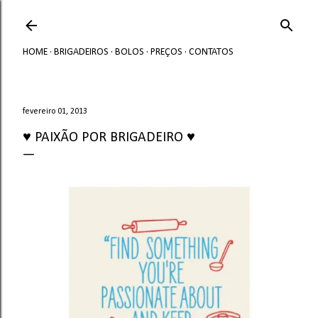
Avançar para o conteúdo principal
HOME
BRIGADEIROS
BOLOS
PREÇOS
CONTATOS
fevereiro 01, 2013
♥ PAIXÃO POR BRIGADEIRO ♥