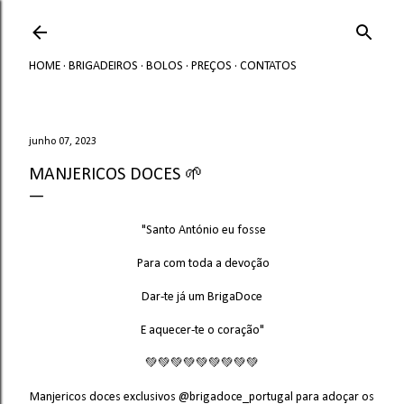
Avançar para o conteúdo principal
HOME
BRIGADEIROS
BOLOS
PREÇOS
CONTATOS
junho 07, 2023
MANJERICOS DOCES 🌱
"Santo António eu fosse
Para com toda a devoção
Dar-te já um BrigaDoce
E aquecer-te o coração"
💚💚💚💚💚💚💚💚💚
Manjericos doces exclusivos @brigadoce_portugal para adoçar os