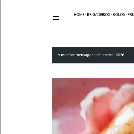
HOME
BRIGADEIROS
BOLOS
PR
A mostrar mensagens de janeiro, 2026
M
e
n
s
a
g
e