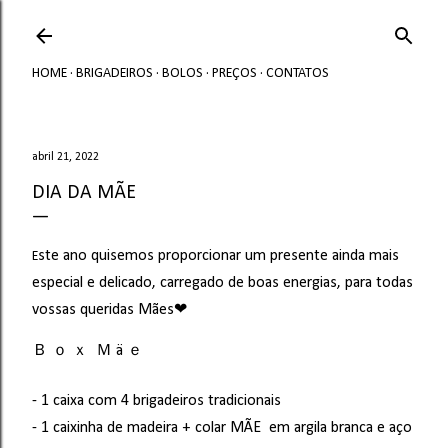
Avançar para o conteúdo principal
HOME
BRIGADEIROS
BOLOS
PREÇOS
CONTATOS
abril 21, 2022
DIA DA MÃE
ste ano quisemos proporcionar um presente ainda mais
E
especial e delicado, carregado de boas energias, para todas
vossas queridas Mães❤
Ｂ ｏ ｘ Ｍ ä ｅ
- 1 caixa com 4 brigadeiros tradicionais
- 1 caixinha de madeira + colar MÃE em argila branca e aço