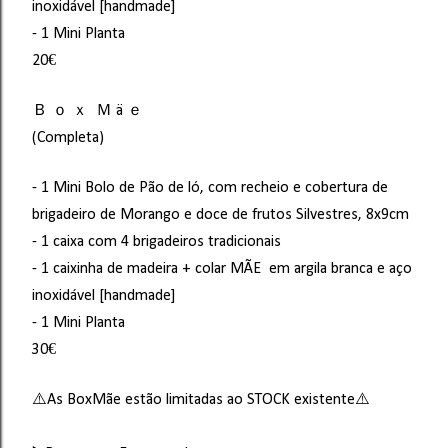
inoxidável [handmade]
- 1 Mini Planta
20€
Ｂ ｏ ｘ Ｍ ä ｅ
(Completa)
- 1 Mini Bolo de Pão de ló, com recheio e cobertura de
brigadeiro de Morango e doce de frutos Silvestres, 8x9cm
- 1 caixa com 4 brigadeiros tradicionais
- 1 caixinha de madeira + colar MÃE em argila branca e aço
inoxidável [handmade]
- 1 Mini Planta
30€
⚠️As BoxMãe estão limitadas ao STOCK existente⚠️